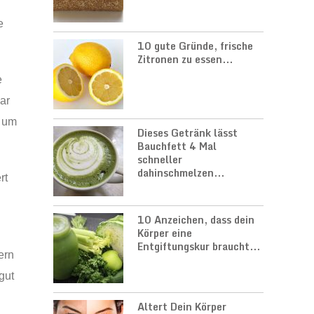
e
10 gute Gründe, frische
Zitronen zu essen...
e
ar
, um
Dieses Getränk lässt
Bauchfett 4 Mal
schneller
dahinschmelzen...
rt
10 Anzeichen, dass dein
Körper eine
Entgiftungskur braucht...
ern
gut
Altert Dein Körper