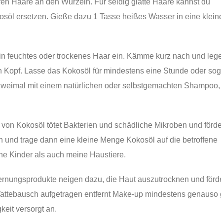
en Haare an den Wurzeln. Für seidig glatte Haare kannst du
kosöl ersetzen. Gieße dazu 1 Tasse heißes Wasser in eine klein
n feuchtes oder trockenes Haar ein. Kämme kurz nach und leg
Kopf. Lasse das Kokosöl für mindestens eine Stunde oder sog
zweimal mit einem natürlichen oder selbstgemachten Shampoo
 von Kokosöl tötet Bakterien und schädliche Mikroben und förde
h und trage dann eine kleine Menge Kokosöl auf die betroffene
ine Kinder als auch meine Haustiere.
rnungsprodukte neigen dazu, die Haut auszutrocknen und förd
Wattebausch aufgetragen entfernt Make-up mindestens genauso 
keit versorgt an.