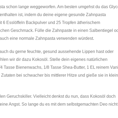
ta schon lange weggeworfen. Am besten umgehst du das Glyc
 enthalten ist, indem du deine eigene gesunde Zahnpasta
mit 6 Esslöffeln Backpulver und 25 Tropfen ätherischem
lichen Geschmack. Fülle die Zahnpaste in einen Salbentiegel o
u auch eine normale Zahnpasta verwenden würdest.
auch du gerne feuchte, gesund aussehende Lippen hast oder
hlen wir dir dazu Kokosöl. Stelle dein eigenes natürlichen
/4 Tasse Bienenwachs, 1/8 Tasse Shea-Butter, 1 EL reinem Vani
Zutaten bei schwacher bis mittlerer Hitze und gieße sie in klei
len Geruchskiller. Vielleicht denkst du nun, dass Kokosöl doch
 keine Angst. So lange du es mit dem selbstgemachten Deo nicht