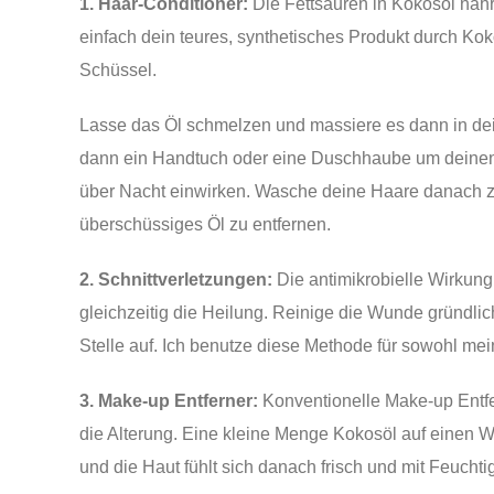
1. Haar-Conditioner:
Die Fettsäuren in Kokosöl nähr
einfach dein teures, synthetisches Produkt durch Ko
Schüssel.
Lasse das Öl schmelzen und massiere es dann in dei
dann ein Handtuch oder eine Duschhaube um deinen 
über Nacht einwirken. Wasche deine Haare danach 
überschüssiges Öl zu entfernen.
2. Schnittverletzungen:
Die antimikrobielle Wirkung
gleichzeitig die Heilung. Reinige die Wunde gründlic
Stelle auf. Ich benutze diese Methode für sowohl me
3. Make-up Entferner:
Konventionelle Make-up Entfe
die Alterung. Eine kleine Menge Kokosöl auf einen 
und die Haut fühlt sich danach frisch und mit Feuchtig