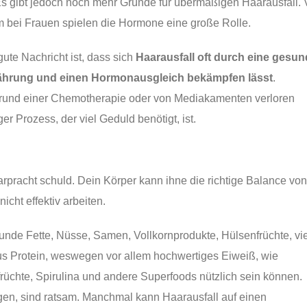
 Es gibt jedoch noch mehr Gründe für übermäßigen Haarausfall. 
m bei Frauen spielen die Hormone eine große Rolle.
gute Nachricht ist, dass sich
Haarausfall oft durch eine gesu
ährung und einen Hormonausgleich bekämpfen lässt
.
grund einer Chemotherapie oder von Mediakamenten verloren
 Prozess, der viel Geduld benötigt, ist.
rpracht schuld. Dein Körper kann ihne die richtige Balance von
cht effektiv arbeiten.
nde Fette, Nüsse, Samen, Vollkornprodukte, Hülsenfrüchte, vie
s Protein, weswegen vor allem hochwertiges Eiweiß, wie
rüchte, Spirulina und andere Superfoods nützlich sein können.
en, sind ratsam. Manchmal kann Haarausfall auf einen