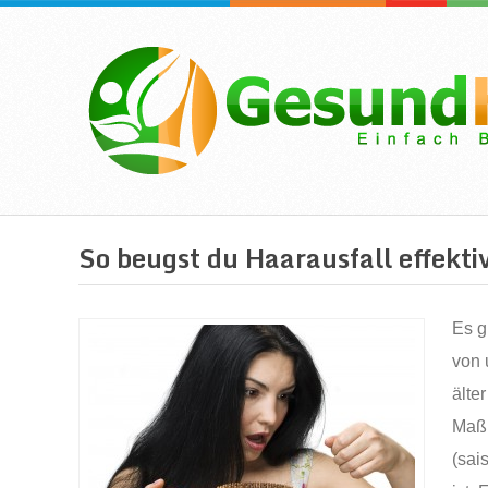
So beugst du Haarausfall effekti
Es g
von 
älte
Maß 
(sai