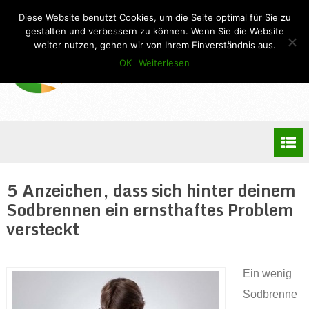
Diese Website benutzt Cookies, um die Seite optimal für Sie zu
gestalten und verbessern zu können. Wenn Sie die Website
weiter nutzen, gehen wir von Ihrem Einverständnis aus.
OK
Weiterlesen
5 Anzeichen, dass sich hinter deinem
Sodbrennen ein ernsthaftes Problem
versteckt
Ein wenig
Sodbrenne