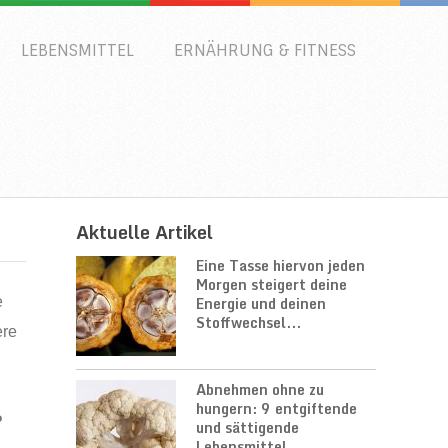
LEBENSMITTEL
ERNÄHRUNG & FITNESS
Aktuelle Artikel
Eine Tasse hiervon jeden
Morgen steigert deine
Energie und deinen
e
Stoffwechsel...
ere
d
Abnehmen ohne zu
h
hungern: 9 entgiftende
?
und sättigende
Lebensmittel...