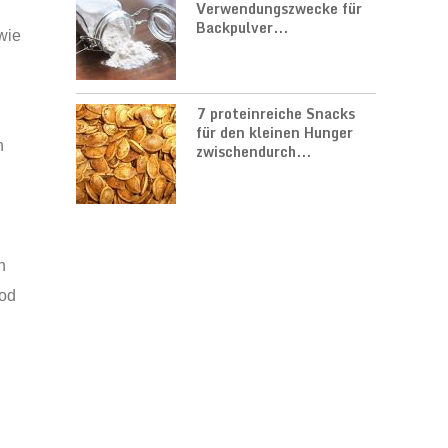
Verwendungszwecke für
Backpulver...
wie
7 proteinreiche Snacks
für den kleinen Hunger
n
zwischendurch...
n
Jod