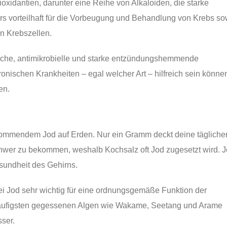
ioxidantien, darunter eine Reihe von Alkaloiden, die starke
ers vorteilhaft für die Vorbeugung und Behandlung von Krebs so
n Krebszellen.
tische, antimikrobielle und starke entzündungshemmende
ronischen Krankheiten – egal welcher Art – hilfreich sein könne
en.
orkommendem Jod auf Erden. Nur ein Gramm deckt deine tägliche
schwer zu bekommen, weshalb Kochsalz oft Jod zugesetzt wird. 
esundheit des Gehirns.
i Jod sehr wichtig für eine ordnungsgemäße Funktion der
m häufigsten gegessenen Algen wie Wakame, Seetang und Arame
ser.