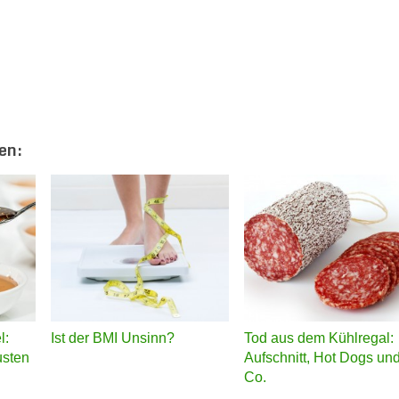
en:
l:
Ist der BMI Unsinn?
Tod aus dem Kühlregal:
usten
Aufschnitt, Hot Dogs un
Co.