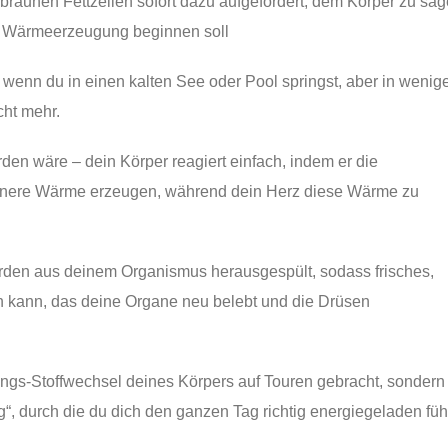
raunen Fettzellen sofort dazu aufgefordert, dem Körper zu sag
r Wärmeerzeugung beginnen soll
 wenn du in einen kalten See oder Pool springst, aber in wenig
cht mehr.
den wäre – dein Körper reagiert einfach, indem er die
e innere Wärme erzeugen, während dein Herz diese Wärme zu
erden aus deinem Organismus herausgespült, sodass frisches,
ren kann, das deine Organe neu belebt und die Drüsen
ungs-Stoffwechsel deines Körpers auf Touren gebracht, sondern
, durch die du dich den ganzen Tag richtig energiegeladen füh