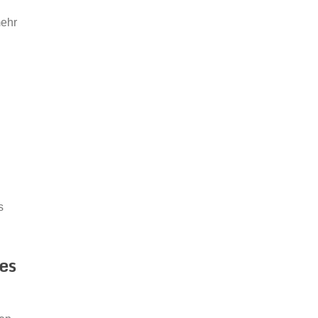
mehr
s
es