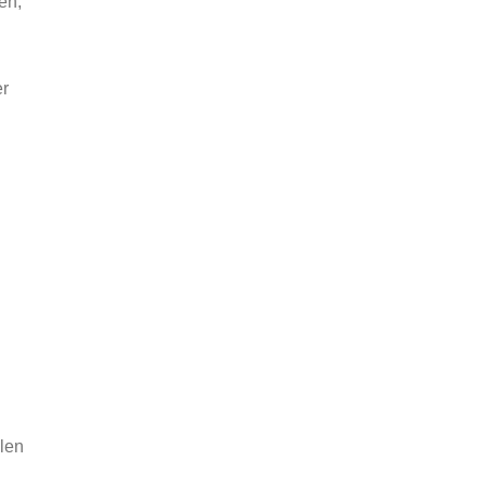
en,
er
len