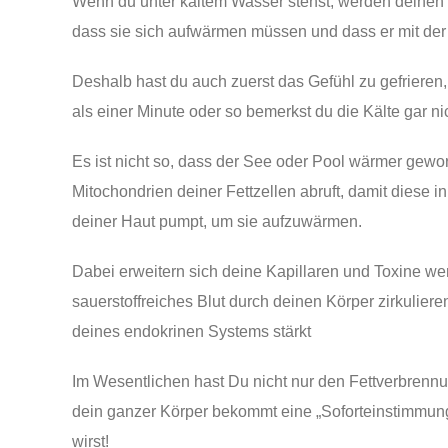
Wenn du unter kaltem Wasser stehst, werden deinen b
dass sie sich aufwärmen müssen und dass er mit de
Deshalb hast du auch zuerst das Gefühl zu gefrieren,
als einer Minute oder so bemerkst du die Kälte gar ni
Es ist nicht so, dass der See oder Pool wärmer gewor
Mitochondrien deiner Fettzellen abruft, damit dies
deiner Haut pumpt, um sie aufzuwärmen.
Dabei erweitern sich deine Kapillaren und Toxine w
sauerstoffreiches Blut durch deinen Körper zirkulie
deines endokrinen Systems stärkt
Im Wesentlichen hast Du nicht nur den Fettverbrenn
dein ganzer Körper bekommt eine „Soforteinstimmung“
wirst!