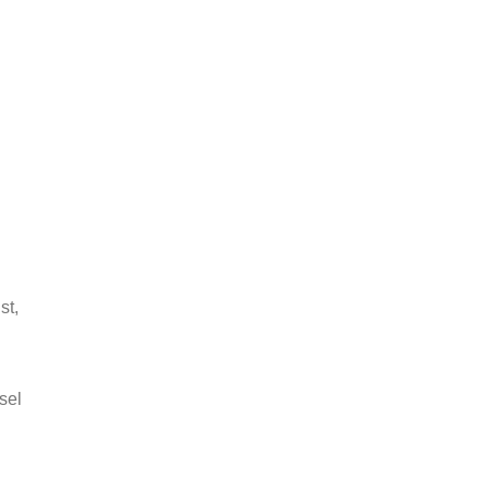
st,
sel