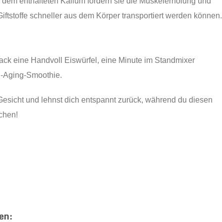
dem enthalteten Kalium fördern sie die Muskelerholung und
iftstoffe schneller aus dem Körper transportiert werden können.
ck eine Handvoll Eiswürfel, eine Minute im Standmixer
ti-Aging-Smoothie.
Gesicht und lehnst dich entspannt zurück, während du diesen
chen!
en: