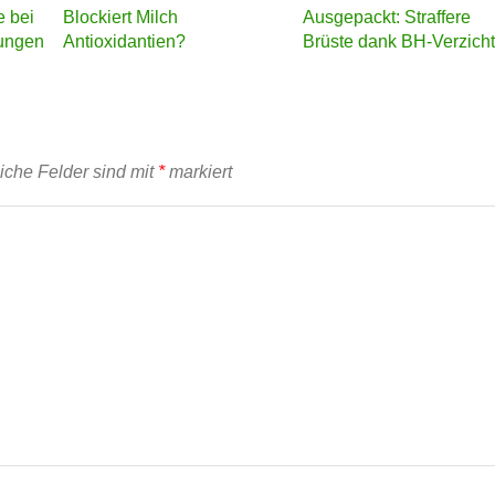
e bei
Blockiert Milch
Ausgepackt: Straffere
ungen
Antioxidantien?
Brüste dank BH-Verzich
liche Felder sind mit
*
markiert